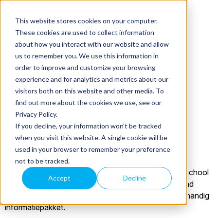
This website stores cookies on your computer.
These cookies are used to collect information
about how you interact with our website and allow
us to remember you. We use this information in
order to improve and customize your browsing
experience and for analytics and metrics about our
visitors both on this website and other media. To
find out more about the cookies we use, see our
Privacy Policy.
Informatiepakket
If you decline, your information won’t be tracked
when you visit this website. A single cookie will be
aanvragen
used in your browser to remember your preference
not to be tracked.
Leuk dat je geïnteresseerd bent in Picoo voor jouw school
Accept
Decline
of BSO! Als je je gegevens achterlaat via onderstaand
formulier, dan sturen wij jou een mail met daarin een handig
informatiepakket.